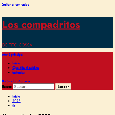
Saltar al contenido
Los compadritos
DE TITO COSSA
Menú principal
Inicio
Que dijo el público
Entradas
Botón claro/oscuro
Buscar:
Inicio
2025
th